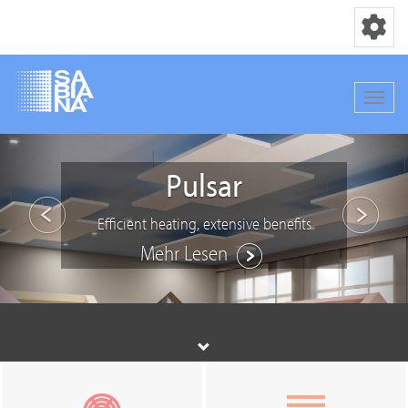
Navigation
Navig
Direkt
Vorhergehend
Näch
zum
Pulsar
Inhalt
Efficient heating, extensive benefits
Mehr Lesen