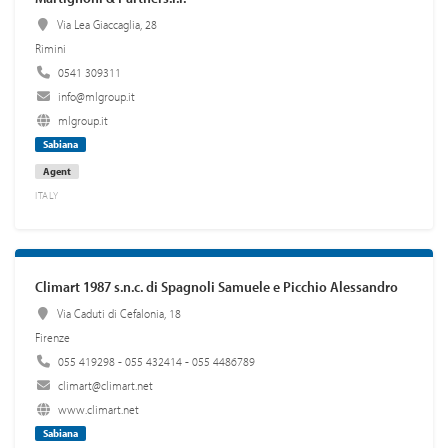
Via Lea Giaccaglia, 28
Rimini
0541 309311
info@mlgroup.it
mlgroup.it
Sabiana
Agent
ITALY
Climart 1987 s.n.c. di Spagnoli Samuele e Picchio Alessandro
Via Caduti di Cefalonia, 18
Firenze
055 419298 - 055 432414 - 055 4486789
climart@climart.net
www.climart.net
Sabiana