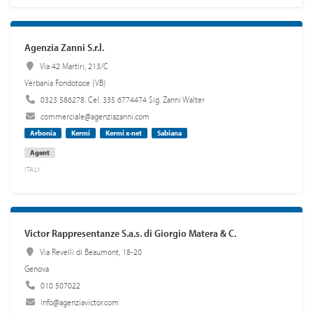
Agenzia Zanni S.r.l.
Via 42 Martiri, 213/C
Verbania Fondotoce (VB)
0323 586278. Cel. 335 6774474 Sig. Zanni Walter
commerciale@agenziazanni.com
Arbonia
Kermi
Kermi x-net
Sabiana
Agent
ITALY
Victor Rappresentanze S.a.s. di Giorgio Matera & C.
Via Revelli di Beaumont, 18-20
Genova
010 507022
info@agenziavictor.com