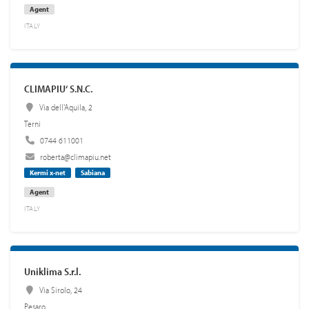
Agent
ITALY
CLIMAPIU‘ S.N.C.
Via dell'Aquila, 2
Terni
0744 611001
roberta@climapiu.net
Kermi x-net
Sabiana
Agent
ITALY
Uniklima S.r.l.
Via Sirolo, 24
Pesaro