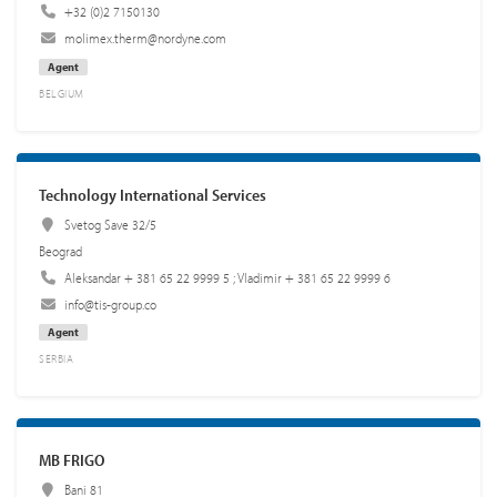
+32 (0)2 7150130
molimex.therm@nordyne.com
Agent
BELGIUM
Technology International Services
Svetog Save 32/5
Beograd
Aleksandar + 381 65 22 9999 5 ; Vladimir + 381 65 22 9999 6
info@tis-group.co
Agent
SERBIA
MB FRIGO
Bani 81