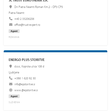
SC TRUST EUROTHERM S.A.
Dn Piatra Neamt-Roman Km.2 - OP3 CP5
Piatra Neamt
+40 2 33206206
office@trust-expert.ro
Agent
ROMANIA
ENERGO PLUS STORITVE
d.o.o., Koprska ulica 108 d
Ljubljana
+386 1 620 92 30
info@epstoritve.si
www.@epstoritve.si
Agent
SLOVENIA