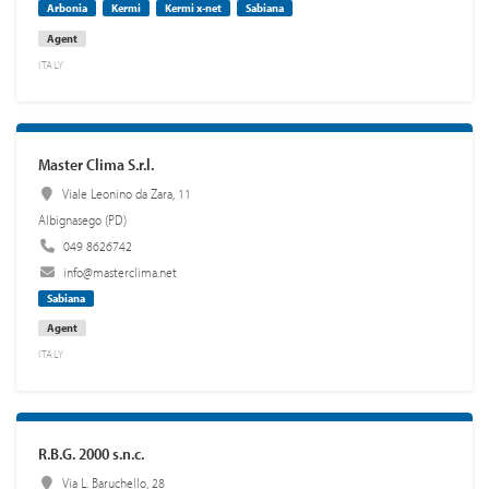
Arbonia
Kermi
Kermi x-net
Sabiana
Agent
ITALY
Master Clima S.r.l.
Viale Leonino da Zara, 11
Albignasego (PD)
049 8626742
info@masterclima.net
Sabiana
Agent
ITALY
R.B.G. 2000 s.n.c.
Via L. Baruchello, 28