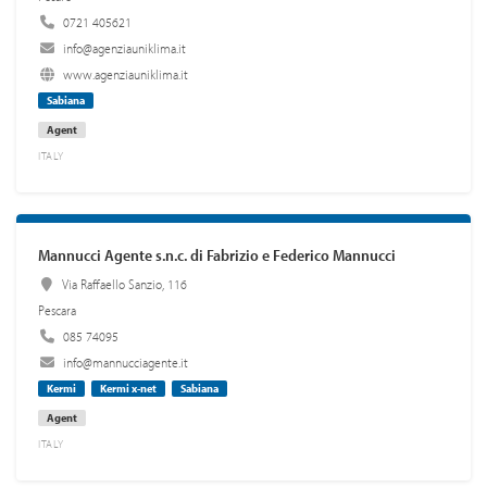
0721 405621
info@agenziauniklima.it
www.agenziauniklima.it
Sabiana
Agent
ITALY
Mannucci Agente s.n.c. di Fabrizio e Federico Mannucci
Via Raffaello Sanzio, 116
Pescara
085 74095
info@mannucciagente.it
Kermi
Kermi x-net
Sabiana
Agent
ITALY