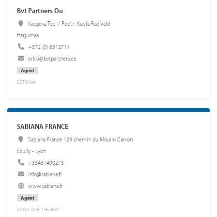
Bvt Partners Ou
Vaegeva Tee 7 Peetri Kuela Rae Vald
Harjumaa
+372 (0) 6512711
erkki@bvtpartners.ee
Agent
ESTONIA
SABIANA FRANCE
Sabiana France 129 chemin du Moulin Carron
Ecully - Lyon
+33437490273
info@sabiana.fr
www.sabiana.fr
Agent
SAINT BARTHELEMY