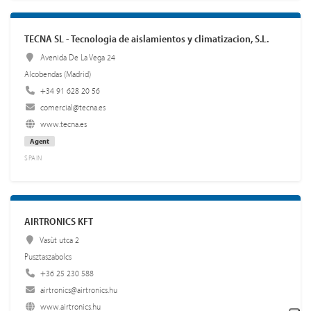
TECNA SL - Tecnologia de aislamientos y climatizacion, S.L.
Avenida De La Vega 24
Alcobendas (Madrid)
+34 91 628 20 56
comercial@tecna.es
www.tecna.es
Agent
SPAIN
AIRTRONICS KFT
Vasùt utca 2
Pusztaszabolcs
+36 25 230 588
airtronics@airtronics.hu
www.airtronics.hu