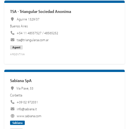
TSA - Triangular Sociedad Anonima
Aguirre 1329/37
Buenos Aires
+54 11 48557527 / 48565252
tsa@triangularsa.com.ar
Agent
ARGENTINA
Sabiana SpA
Via Piave, 53
Corbetta
+39 02 972031
info@sabiana.it
www.sabiana.com
Sabiana