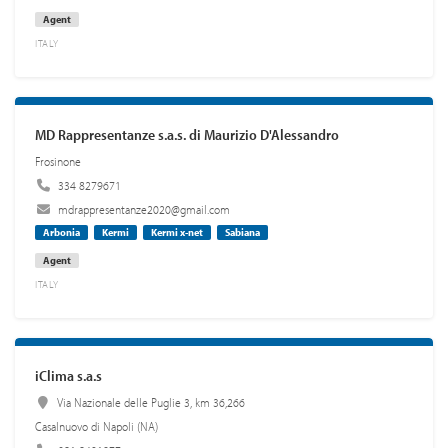
Agent
ITALY
MD Rappresentanze s.a.s. di Maurizio D'Alessandro
Frosinone
334 8279671
mdrappresentanze2020@gmail.com
Arbonia
Kermi
Kermi x-net
Sabiana
Agent
ITALY
iClima s.a.s
Via Nazionale delle Puglie 3, km 36,266
Casalnuovo di Napoli (NA)