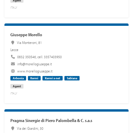
Agent
ITALY
Giuseppe Morello
Via Monteroni, 81
Lecce
0832 350546, cell. 3357403950
info@morellogiuseppe.it
www.morellogiuseppe.it
Arbonia
Kermi
Kermi x-net
Sabiana
Agent
ITALY
Pragma Sinergie di Piero Palombella & C. s.a.s
Via dei Giardini, 30