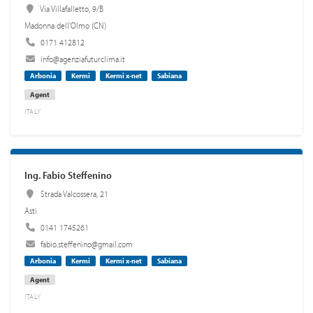
Via Villafalletto, 9/B
Madonna dell'Olmo (CN)
0171 412812
info@agenziafuturclima.it
Arbonia
Kermi
Kermi x-net
Sabiana
Agent
ITALY
Ing. Fabio Steffenino
Strada Valcossera, 21
Asti
0141 1745261
fabio.steffenino@gmail.com
Arbonia
Kermi
Kermi x-net
Sabiana
Agent
ITALY