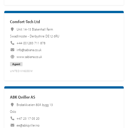
Comfort-Tech Ltd
Unit 14-15 Blakenhall Farm
Swadlincote - Derbyshire DE12 6RU
+44 (0)1283 711 878
info@sabiana.co.uk
www.sabiana.co.uk
Agent
UNITED KINGDOM
ABK Qviller AS
Brobekkveien 80A bygg 13
Oslo
+47 23 17 05 20
ee@abkqviller.no