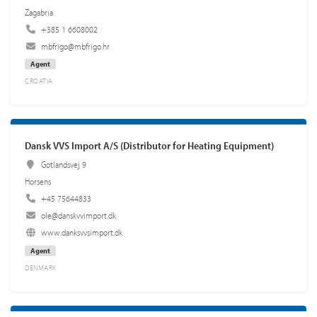
Zagabria
+385 1 6608002
mbfrigo@mbfrigo.hr
Agent
CROATIA
Dansk VVS Import A/S (Distributor for Heating Equipment)
Gotlandsvej 9
Horsens
+45 75644833
ole@danskvvimport.dk
www.danksvvsimport.dk
Agent
DENMARK