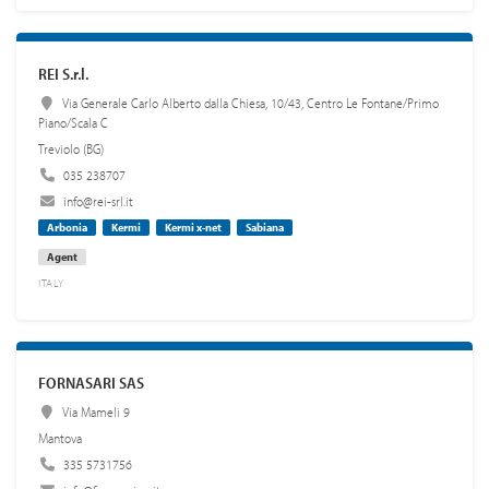
REI S.r.l.
Via Generale Carlo Alberto dalla Chiesa, 10/43, Centro Le Fontane/Primo
Piano/Scala C
Treviolo (BG)
035 238707
info@rei-srl.it
Arbonia
Kermi
Kermi x-net
Sabiana
Agent
ITALY
FORNASARI SAS
Via Mameli 9
Mantova
335 5731756