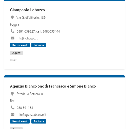
Giampaolo Lobozzo
V.le G. di Vittorio, 189
Foggia
0881 639327, cell. 3486055444
info@lobozzo.it
Kermi x-net
Sabiana
Agent
ITALY
Agenzia Bianco Snc di Francesco e Simone Bianco
Stradella Petrera, 8
Bari
080 5611831
info@agenziabianco.it
Kermi x-net
Sabiana