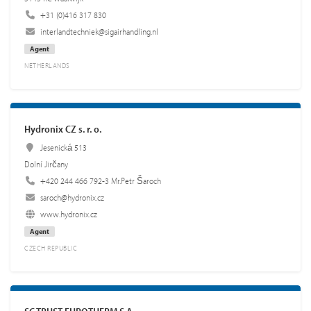
+31 (0)416 317 830
interlandtechniek@sigairhandling.nl
Agent
NETHERLANDS
Hydronix CZ s. r. o.
Jesenická 513
Dolní Jirčany
+420 244 466 792-3 Mr.Petr Šaroch
saroch@hydronix.cz
www.hydronix.cz
Agent
CZECH REPUBLIC