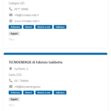
Codogno (LO)
0377 30082
info@climatec-lodi.it
www.climatec-lodi.it
Arbonia
Kermi
Kermi x-net
Sabiana
Agent
ITALY
TECNOENERGIE di Fabrizio Gabbetta
Via Rienti, 2
Cantù (CO)
031 704644
info@tecnoenergie.eu
Arbonia
Kermi
Kermi x-net
Sabiana
Agent
ITALY