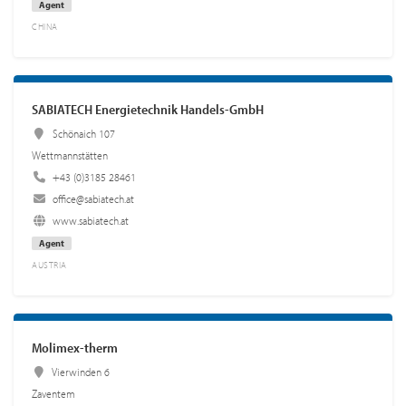
Agent
CHINA
SABIATECH Energietechnik Handels-GmbH
Schönaich 107
Wettmannstätten
+43 (0)3185 28461
office@sabiatech.at
www.sabiatech.at
Agent
AUSTRIA
Molimex-therm
Vierwinden 6
Zaventem