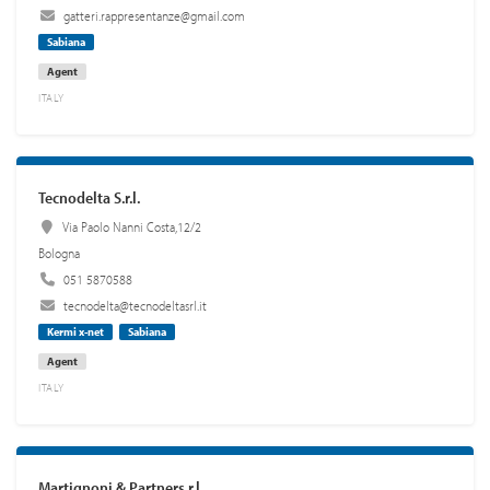
gatteri.rappresentanze@gmail.com
Sabiana
Agent
ITALY
Tecnodelta S.r.l.
Via Paolo Nanni Costa,12/2
Bologna
051 5870588
tecnodelta@tecnodeltasrl.it
Kermi x-net
Sabiana
Agent
ITALY
Martignoni & Partners.r.l.