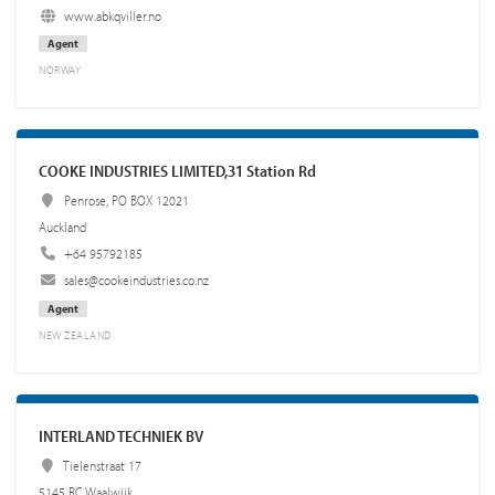
www.abkqviller.no
Agent
NORWAY
COOKE INDUSTRIES LIMITED,31 Station Rd
Penrose, PO BOX 12021
Auckland
+64 95792185
sales@cookeindustries.co.nz
Agent
NEW ZEALAND
INTERLAND TECHNIEK BV
Tielenstraat 17
5145 RC Waalwijk