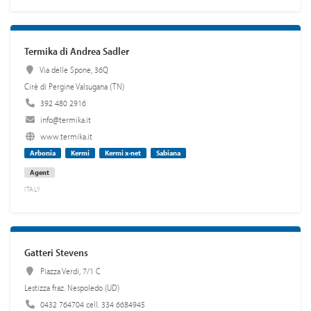
Termika di Andrea Sadler
Via delle Spone, 36Q
Cirè di Pergine Valsugana (TN)
392 480 2916
info@termika.it
www.termika.it
Arbonia
Kermi
Kermi x-net
Sabiana
Agent
ITALY
Gatteri Stevens
Piazza Verdi, 7/1 C
Lestizza fraz. Nespoledo (UD)
0432 764704 cell. 334 6684945