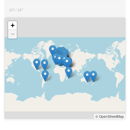
337 / 337
+
−
© OpenStreetMap