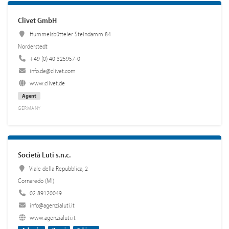
Clivet GmbH
Hummelsbütteler Steindamm 84
Norderstedt
+49 (0) 40 325957-0
info.de@clivet.com
www.clivet.de
Agent
GERMANY
Società Luti s.n.c.
Viale della Repubblica, 2
Cornaredo (MI)
02 89120049
info@agenzialuti.it
www.agenzialuti.it