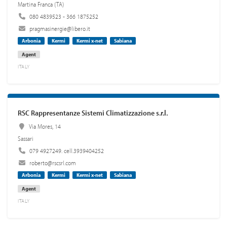
Martina Franca (TA)
080 4839523 - 366 1875252
pragmasinergie@libero.it
Arbonia
Kermi
Kermi x-net
Sabiana
Agent
ITALY
RSC Rappresentanze Sistemi Climatizzazione s.r.l.
Via Mores, 14
Sassari
079 4927249. cell.3939404252
roberto@rscsrl.com
Arbonia
Kermi
Kermi x-net
Sabiana
Agent
ITALY