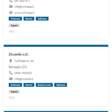
081 8421977
info@iclimasas.it
www.iclimasas.it
Arbonia
Kermi
Sabiana
Agent
ITALY
Ziccardo s.r.l.
Via Brodolini, 36
Battipaglia (SA)
0828 1992525
info@ziccardo.it
Arbonia
Kermi
Kermi x-net
Sabiana
Agent
ITALY