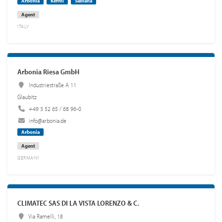
Arbonia
Kermi
Sabiana
Agent
ITALY
Arbonia Riesa GmbH
Industriestraße A 11
Glaubitz
+49 3 52 65 / 68 96-0
info@arbonia.de
Arbonia
Agent
GERMANY
CLIMATEC SAS DI LA VISTA LORENZO & C.
Via Ramelli, 18