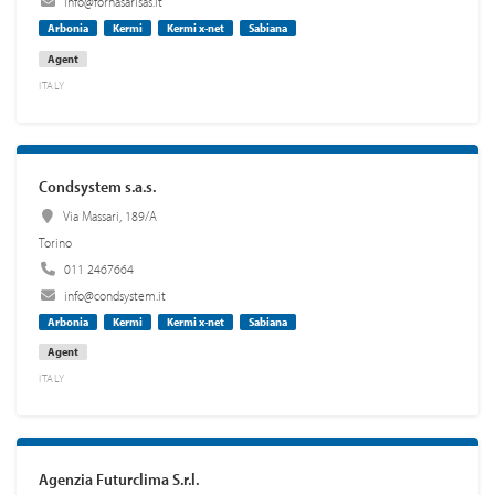
info@fornasarisas.it
Arbonia
Kermi
Kermi x-net
Sabiana
Agent
ITALY
Condsystem s.a.s.
Via Massari, 189/A
Torino
011 2467664
info@condsystem.it
Arbonia
Kermi
Kermi x-net
Sabiana
Agent
ITALY
Agenzia Futurclima S.r.l.