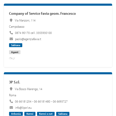
Company of Service Favia geom. Francesco
Via Manzoni, 114
Campobasso
0874 90170 cell. 3355930100
paolo@agenziafavia.it
Sabiana
Agent
ITALY
3P S.r.l.
Via Bosco Marengo, 14
Roma
06 66181254 - 06 66181480 - 06 6693727
info@3psrl.eu
Arbonia
Kermi
Kermi x-net
Sabiana