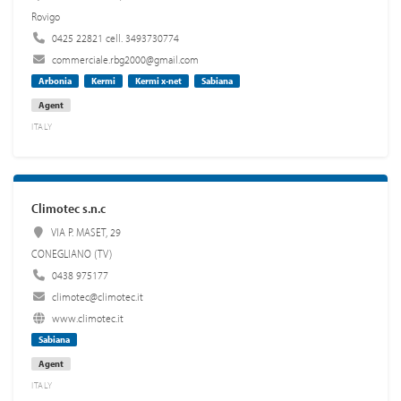
Rovigo
0425 22821 cell. 3493730774
commerciale.rbg2000@gmail.com
Arbonia
Kermi
Kermi x-net
Sabiana
Agent
ITALY
Climotec s.n.c
VIA P. MASET, 29
CONEGLIANO (TV)
0438 975177
climotec@climotec.it
www.climotec.it
Sabiana
Agent
ITALY