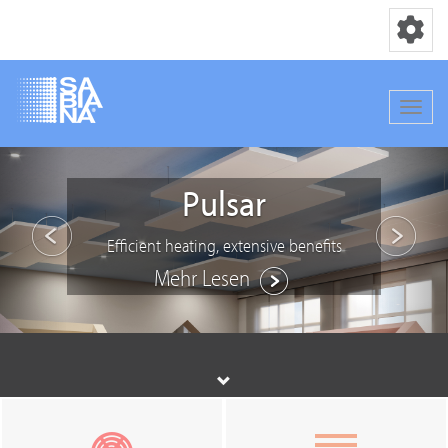
Navigation
Navig
Direkt
Vorhergehend
Näch
zum
Pulsar
Inhalt
Efficient heating, extensive benefits
Mehr Lesen