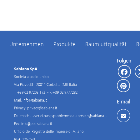
Unternehmen
Produkte
Raumluftqualität
R
Folgen
Sabiana SpA
Società a socio unico
Via Piave 53 - 20011 Corbetta (MI) Italia
T. +39 02 97203 1 r.a. - F. +39 02 9777282
Mail:
info@sabiana.it
E-mail
Privacy:
privacy@sabiana.it
Datenschutzverletzungsprobleme:
databreach@sabiana.it
Pec:
info@pec.sabiana.it
Ufficio del Registro delle Imprese di Milano
REA: 1267681