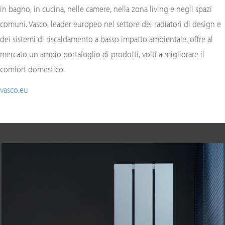
in bagno, in cucina, nelle camere, nella zona living e negli spazi
comuni. Vasco, leader europeo nel settore dei radiatori di design e
dei sistemi di riscaldamento a basso impatto ambientale, offre al
mercato un ampio portafoglio di prodotti, volti a migliorare il
comfort domestico.
vasco.eu
Precedente
Succ