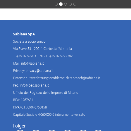
Sabiana SpA
Società a socio unico
Via Piave 53 - 20011 Corbetta (MI) Italia
T. +39 02 97203 1 r.a. - F. +39 02 9777282
Mail:
info@sabiana.it
Privacy:
privacy@sabiana.it
Datenschutzverletzungsprobleme:
databreach@sabiana.it
Pec:
info@pec.sabiana.it
Ufficio del Registro delle Imprese di Milano
REA: 1267681
P.IVA/C.F.: 09076750158
Capitale Sociale 4.060.000 € interamente versato
Folgen