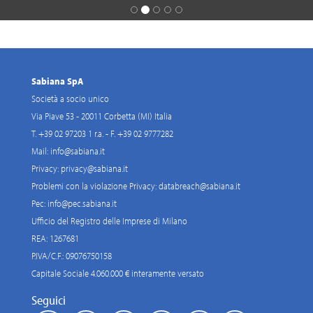
Sabiana SpA
Società a socio unico
Via Piave 53 - 20011 Corbetta (MI) Italia
T. +39 02 97203 1 r.a. - F. +39 02 9777282
Mail:
info@sabiana.it
Privacy:
privacy@sabiana.it
Problemi con la violazione Privacy:
databreach@sabiana.it
Pec:
info@pec.sabiana.it
Ufficio del Registro delle Imprese di Milano
REA: 1267681
P.IVA/C.F.: 09076750158
Capitale Sociale 4.060.000 € interamente versato
Seguici