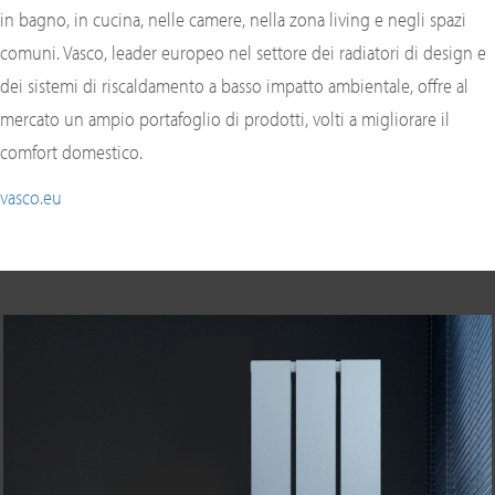
in bagno, in cucina, nelle camere, nella zona living e negli spazi
comuni. Vasco, leader europeo nel settore dei radiatori di design e
dei sistemi di riscaldamento a basso impatto ambientale, offre al
mercato un ampio portafoglio di prodotti, volti a migliorare il
comfort domestico.
vasco.eu
Precedente
Succ