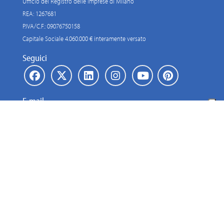
Ufficio del Registro delle Imprese di Milano
REA: 1267681
P.IVA/C.F.: 09076750158
Capitale Sociale 4.060.000 € interamente versato
Seguici
E-mail
© Sabiana S.p.A. 2026 - Tutti i diritti riservati. Tutti i contenuti presenti su
questo sito sono protetti da copyright. È vietata la riproduzione,
distribuzione o utilizzo senza espressa autorizzazione scritta.
Lavora con noi
Link istituzionali