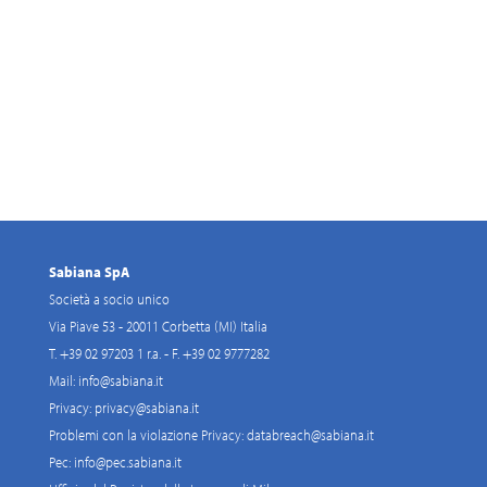
Sabiana SpA
Società a socio unico
Via Piave 53 - 20011 Corbetta (MI) Italia
T. +39 02 97203 1 r.a. - F. +39 02 9777282
Mail:
info@sabiana.it
Privacy:
privacy@sabiana.it
Problemi con la violazione Privacy:
databreach@sabiana.it
Pec:
info@pec.sabiana.it