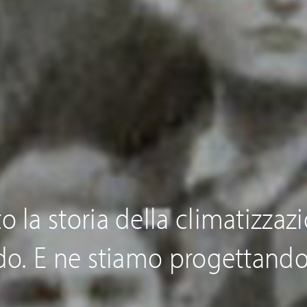
 la storia della climatizzazio
o. E ne stiamo progettando i