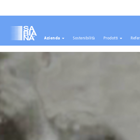
Azienda
Sostenibilità
Prodotti
Refe
Salta
al
contenuto
principale