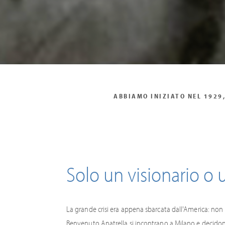
ABBIAMO INIZIATO NEL 1929
Solo un visionario o
La grande crisi era appena sbarcata dall'America: no
Benvenuto Anatrella si incontrano a Milano e decidono