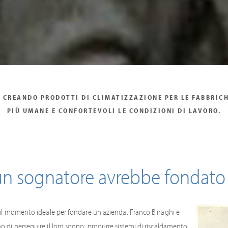
, CREANDO PRODOTTI DI CLIMATIZZAZIONE PER LE FABBRIC
PIÙ UMANE E CONFORTEVOLI LE CONDIZIONI DI LAVORO.
 un sognatore avrebbe fondato
n il momento ideale per fondare un'azienda. Franco Binaghi e
 di perseguire il loro sogno: produrre sistemi di riscaldamento