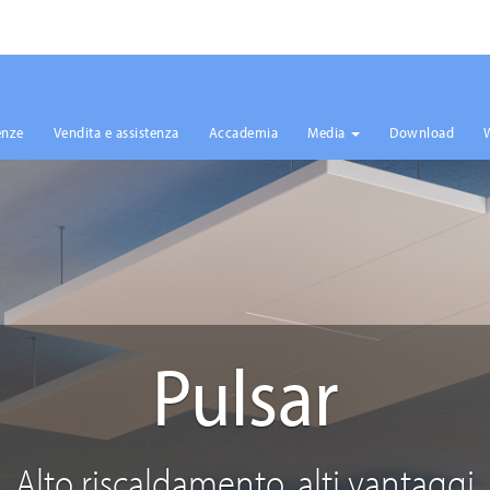
enze
Vendita e assistenza
Accademia
Media
Download
Pulsar
Alto riscaldamento, alti vantaggi