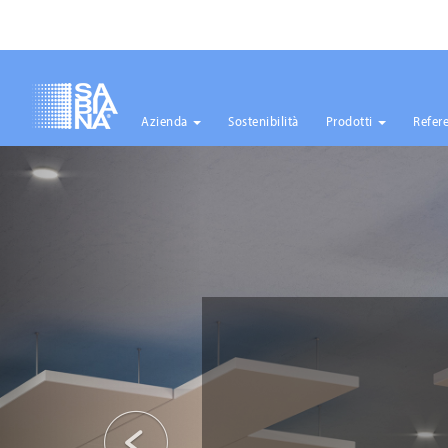
Azienda
Sostenibilità
Prodotti
Refer
Salta
Precedente
al
contenuto
principale