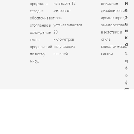
и
на высоте 12
внимание
продуктов
арх
метров от
дизайнеров и
сегодня
заи
пола
архитекторов,
обеспечивают
в э
устанавливается
заинтересованных
отопление и
и с
20
в эстетике и
охлаждение
кли
километров
стиле
тысяч
сис
излучающих
климатических
предприятий
панелей.
систем.
Sabia
по всему
пред
миру.
фанк
осна
филь
Cryst
элек
плас
филь
пред
для
улуч