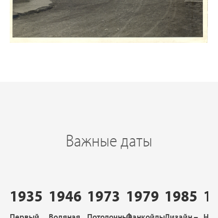
Важные даты
1935
1946
1973
1979
1985
1
Первый
Водяная
Потолочные
Фанкойлы
Дизайн –
Нач