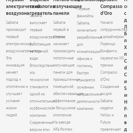
электрический
технология
излучающие
Compasso
сот
Первые
воздухонагреватель
панели
d’Oro
с
Sabiana
фанкойлы
диз
Sabiana
Sabiana
Начало
выпускает
Sabiana,
Лор
производит
первой в
сотрудничества
первые
изначально
Бон
первый
Италии
с дизайнером
воздухонагреватели,
разработанные
лау
электрический
начинает
Лоренцо
работающие
для
XIII
воздухонагреватель.
производить
Бонфанти,
на горячей
климатизации
пре
Эта
потолочные
лауреатом XIII
воде.
офисов и
Com
инновация
излучающие
премии
Впоследствии
гостиниц,
d’Or
меняет
панели для
Compasso
эта
быстро
Соз
подход к
промышленных
d’Oro.
технология
становятся
им 
отоплению и
помещений,
Созданные
становится
основным
Sab
улучшает
обеспечивающие
им для
одной из
направлением
мод
условия
эффективное
Sabiana
отличительных
деятельности
Heli
жизни
и бесшумное
модели
особенностей
Fut
компании.
людей.
отопление.
Helios и
при
компании.
вни
На заводе
Futura
Современные
диз
Alfa Romeo
привлекают
версии этих