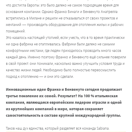
что достигла Европы: это было далеко не самое подходящее время для
основания компании. Однако Франко Бинаги и Бенвенуто Анатрелла
встретились в Милане и решили не отказываться от своих проектов и
мечтаний — производить оборудование для отопления жилых и рабочих
помещений.
Это казалось настоящей утопией, если учесть, что в то время практически
ни одна фабрика не отапливалась. Фабрики были далеко не самыми
комфортными местами, где людям приходилось проводить много часов
каждый день. Именно поэтому Франко и Бенвенуто ещё сильнее поверили
в свой проект: они понимали, насколько важно улучшить условия труда и
качество жизни людей. Необходимо было полностью переосмыслить
подход к отоплению — и они это сделали.
Инновационные идеи Франко и Бенвенуто сегодня продолжает
третье поколение их семей. Результат? На 100 % итальянская
компания, являющаяся европейским лидером отрасли и одной
из крупнейших компаний в мире, которая сохраняет
самостоятельность в составе крупной международной группы.
Таков наш дух единства, который разделяет вся команда Sabiana.