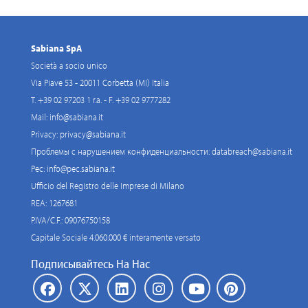
Sabiana SpA
Società a socio unico
Via Piave 53 - 20011 Corbetta (MI) Italia
T. +39 02 97203 1 r.a. - F. +39 02 9777282
Mail:
info@sabiana.it
Privacy:
privacy@sabiana.it
Проблемы с нарушением конфиденциальности:
databreach@sabiana.it
Pec:
info@pec.sabiana.it
Ufficio del Registro delle Imprese di Milano
REA: 1267681
P.IVA/C.F.: 09076750158
Capitale Sociale 4.060.000 € interamente versato
Подписывайтесь На Нас