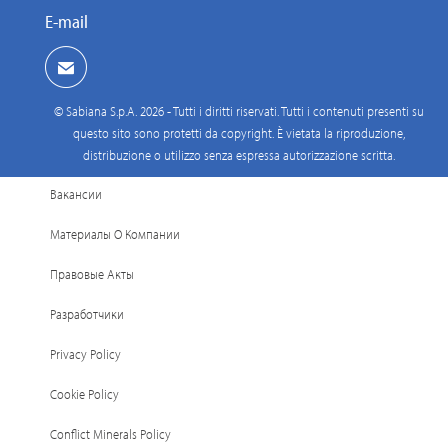
E-mail
© Sabiana S.p.A. 2026 - Tutti i diritti riservati. Tutti i contenuti presenti su
questo sito sono protetti da copyright. È vietata la riproduzione,
distribuzione o utilizzo senza espressa autorizzazione scritta.
Вакансии
Материалы О Компании
Правовые Акты
Разработчики
Privacy Policy
Cookie Policy
Conflict Minerals Policy