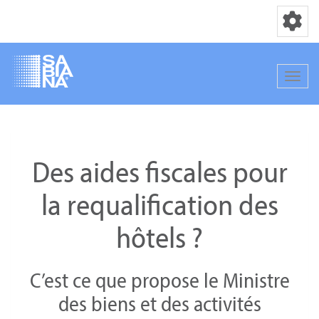
Basculer la
Bascul
Aller
au
contenu
Des aides fiscales pour
principal
la requalification des
hôtels ?
C’est ce que propose le Ministre
des biens et des activités