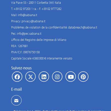
Via Piave 53 - 20011 Corbetta (MI) Italia
T. +39 02 97203 1 r.a. - F. +39 02 9777282
Mail:
info@sabiana.it
Privacy:
privacy@sabiana.it
Problèmes de violation de la confidentialité:
databreach@sabiana.it
Pec:
info@pec.sabiana.it
Ufficio del Registro delle Imprese di Milano
REA: 1267681
P.IVA/C.F.: 09076750158
Capitale Sociale 4.060.000 € interamente versato
Suivez-nous
E-mail