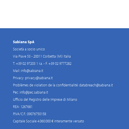
Sabiana SpA
Società a socio unico
Via Piave 53 - 20011 Corbetta (MI) Italia
T. +39 02 97203 1 r.a. - F. +39 02 9777282
Mail:
info@sabiana.it
Privacy:
privacy@sabiana.it
Problèmes de violation de la confidentialité:
databreach@sabiana.it
Pec:
info@pec.sabiana.it
Ufficio del Registro delle Imprese di Milano
REA: 1267681
P.IVA/C.F.: 09076750158
Capitale Sociale 4.060.000 € interamente versato