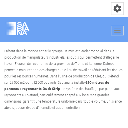
Basculer la
Bascul
Aller
Présent dans le monde entier le groupe Dalmec est leader mondial dans la
au
production de manipulateurs industriels: les outils qui permettent d'alléger le
contenu
travail. Fleuron de l'économie de la province de Trente et Italienne, Dalmec
principal
permet la manutention des charges sur le lieu de travail en réduisant les risques
pour les ressources humaines. Dans l'usine de production de Cles, qui s'étend
sur 25 000 m2 dont 12 000 couverts, Sabiana a installé
650 mètres de
panneaux rayonnants Duck Strip
. Le système de chauffage par panneaux
rayonnants au plafond, particulièrement adapté aux locaux de grandes
dimensions, garantit une température uniforme dans tout le volume, un silence
absolu, aucun risque d'incendie et aucun entretien.