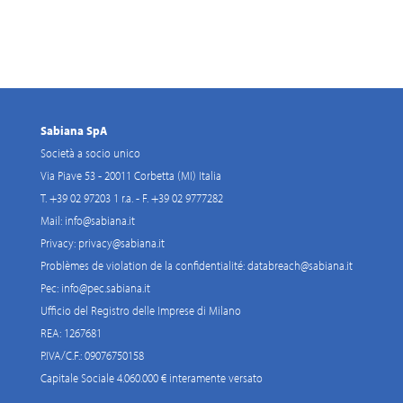
Sabiana SpA
Società a socio unico
Via Piave 53 - 20011 Corbetta (MI) Italia
T. +39 02 97203 1 r.a. - F. +39 02 9777282
Mail:
info@sabiana.it
Privacy:
privacy@sabiana.it
Problèmes de violation de la confidentialité:
databreach@sabiana.it
Pec:
info@pec.sabiana.it
Ufficio del Registro delle Imprese di Milano
REA: 1267681
P.IVA/C.F.: 09076750158
Capitale Sociale 4.060.000 € interamente versato