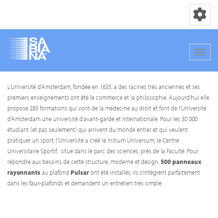
Basculer la
Bascul
Aller
L'Université d'Amsterdam, fondée en 1635, a des racines très anciennes et ses
au
premiers enseignements ont été le commerce et la philosophie. Aujourd'hui elle
contenu
propose 285 formations qui vont de la médecine au droit et font de l'Université
principal
d'Amsterdam une université d'avant-garde et internationale. Pour les 30 000
étudiant (et pas seulement) qui arrivent du monde entier et qui veulent
pratiquer un sport, l'Université a créé le Initium Universum, le Centre
Universitaire Sportif, situé dans le parc des sciences, près de la Faculté. Pour
répondre aux besoins de cette structure, moderne et design,
500 panneaux
rayonnants
au plafond
Pulsar
ont été installés; ils s'intègrent parfaitement
dans les faux-plafonds et demandent un entretien très simple.