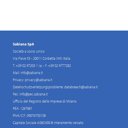
Sabiana SpA
Società a socio unico
Via Piave 53 - 20011 Corbetta (MI) Italia
T. +39 02 97203 1 r.a. - F. +39 02 9777282
Mail:
info@sabiana.it
Privacy:
privacy@sabiana.it
Datenschutzverletzungsprobleme:
databreach@sabiana.it
Pec:
info@pec.sabiana.it
Ufficio del Registro delle Imprese di Milano
REA: 1267681
P.IVA/C.F.: 09076750158
Capitale Sociale 4.060.000 € interamente versato