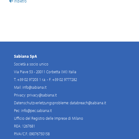
Indietro
Sabiana SpA
Società a socio unico
Via Piave 53 - 20011 Corbetta (MI) Italia
T. +39 02 97203 1 r.a. - F. +39 02 9777282
Mail:
info@sabiana.it
Privacy:
privacy@sabiana.it
Datenschutzverletzungsprobleme:
databreach@sabiana.it
Pec:
info@pec.sabiana.it
Ufficio del Registro delle Imprese di Milano
REA: 1267681
P.IVA/C.F.: 09076750158