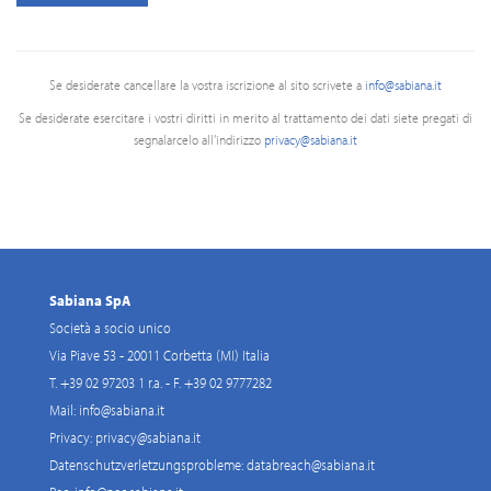
Se desiderate cancellare la vostra iscrizione al sito scrivete a
info@sabiana.it
Se desiderate esercitare i vostri diritti in merito al trattamento dei dati siete pregati di
segnalarcelo all'indirizzo
privacy@sabiana.it
Sabiana SpA
Società a socio unico
Via Piave 53 - 20011 Corbetta (MI) Italia
T. +39 02 97203 1 r.a. - F. +39 02 9777282
Mail:
info@sabiana.it
Privacy:
privacy@sabiana.it
Datenschutzverletzungsprobleme:
databreach@sabiana.it