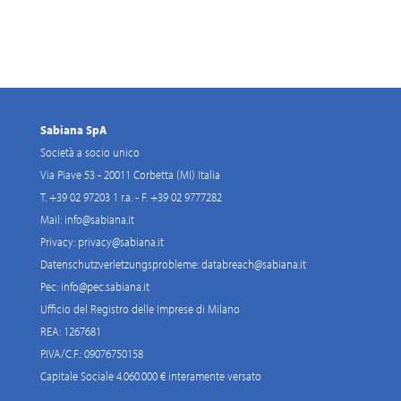
Sabiana SpA
Società a socio unico
Via Piave 53 - 20011 Corbetta (MI) Italia
T. +39 02 97203 1 r.a. - F. +39 02 9777282
Mail:
info@sabiana.it
Privacy:
privacy@sabiana.it
Datenschutzverletzungsprobleme:
databreach@sabiana.it
Pec:
info@pec.sabiana.it
Ufficio del Registro delle Imprese di Milano
REA: 1267681
P.IVA/C.F.: 09076750158
Capitale Sociale 4.060.000 € interamente versato