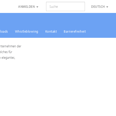
SUCHE
ANMELDEN
DEUTSCH
loads
Whistleblowing
Kontakt
Barrierefreiheit
 Unternehmen der
lches für
 elegantes,