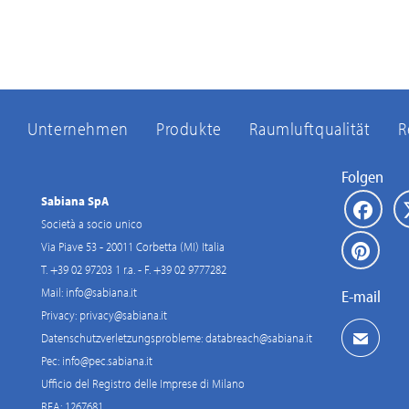
Unternehmen
Produkte
Raumluftqualität
R
Folgen
Sabiana SpA
Società a socio unico
Via Piave 53 - 20011 Corbetta (MI) Italia
T. +39 02 97203 1 r.a. - F. +39 02 9777282
Mail:
info@sabiana.it
E-mail
Privacy:
privacy@sabiana.it
Datenschutzverletzungsprobleme:
databreach@sabiana.it
Pec:
info@pec.sabiana.it
Ufficio del Registro delle Imprese di Milano
REA: 1267681