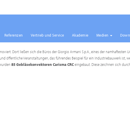
Referenzen
Vertrieb und Service
Akademie
Medien
Down
viert. Dort ließen sich die Büros der Giorgio Armani S.p.A., eines der namhaftesten
d öffentliche Veranstaltungen, das führendes Beispiel für ein Industriebauwerk ist, we
e wurden
85 Gebläsekonvektoren Carisma CRC
eingebaut. Diese zeichnen sich durch