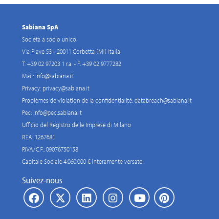
Sabiana SpA
Società a socio unico
Via Piave 53 - 20011 Corbetta (MI) Italia
T. +39 02 97203 1 r.a. - F. +39 02 9777282
Mail:
info@sabiana.it
Privacy:
privacy@sabiana.it
Problèmes de violation de la confidentialité:
databreach@sabiana.it
Pec:
info@pec.sabiana.it
Ufficio del Registro delle Imprese di Milano
REA: 1267681
P.IVA/C.F.: 09076750158
Capitale Sociale 4.060.000 € interamente versato
Suivez-nous