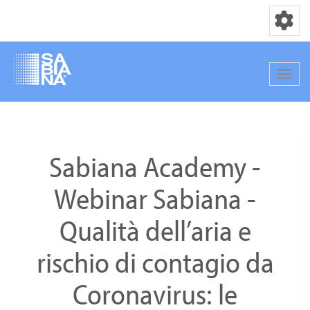
Basculer la
Bascul
Aller
au
contenu
Sabiana Academy -
principal
Webinar Sabiana -
Qualità dell’aria e
rischio di contagio da
Coronavirus: le