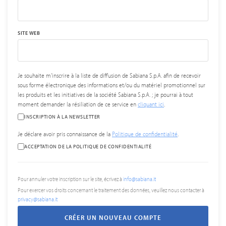
SITE WEB
Je souhaite m'inscrire à la liste de diffusion de Sabiana S.p.A. afin de recevoir
sous forme électronique des informations et/ou du matériel promotionnel sur
les produits et les initiatives de la société Sabiana S.p.A. ; je pourrai à tout
moment demander la résiliation de ce service en
cliquant ici
.
INSCRIPTION À LA NEWSLETTER
Je déclare avoir pris connaissance de la
Politique de confidentialité
.
ACCEPTATION DE LA POLITIQUE DE CONFIDENTIALITÉ
Pour annuler votre inscription sur le site, écrivez à
info@sabiana.it
Pour exercer vos droits concernant le traitement des données, veuillez nous contacter à
privacy@sabiana.it