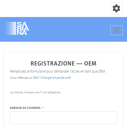
Basculer la
Bascul
Aller
au
contenu
REGISTRAZIONE — OEM
principal
Remplissez le formulaire pour demander l'accès en tant que OEM.
Vous n'êtes pas un OEM ?
Changer le type de profil
Les champs marqués avec
*
sont obligatoires.
ADRESSE DE COURRIEL