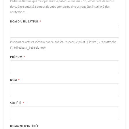
L'adresse électronique n'est pas rendue publique. Elle sera uniquement utilisée si vous
devez être contacté à propos de votre compte ou si vous vous êtes inscrit(e) à des
notifications.
NOM D'UTILISATEUR
Plusieurs caractères spéciaux sont autorisés : l'espace, le point (.), le tiret (-), l'apostrophe
('), le tiret bas (_) et le signe @.
PRÉNOM
NOM
SOCIÉTÉ
DOMAINE D'INTÉRÊT