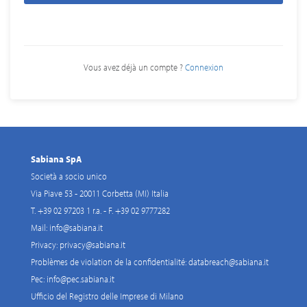
Vous avez déjà un compte ?
Connexion
Sabiana SpA
Società a socio unico
Via Piave 53 - 20011 Corbetta (MI) Italia
T. +39 02 97203 1 r.a. - F. +39 02 9777282
Mail:
info@sabiana.it
Privacy:
privacy@sabiana.it
Problèmes de violation de la confidentialité:
databreach@sabiana.it
Pec:
info@pec.sabiana.it
Ufficio del Registro delle Imprese di Milano