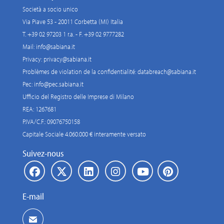
Società a socio unico
Via Piave 53 - 20011 Corbetta (MI) Italia
T. +39 02 97203 1 r.a. - F. +39 02 9777282
Mail:
info@sabiana.it
Privacy:
privacy@sabiana.it
Problèmes de violation de la confidentialité:
databreach@sabiana.it
Pec:
info@pec.sabiana.it
Ufficio del Registro delle Imprese di Milano
REA: 1267681
P.IVA/C.F.: 09076750158
Capitale Sociale 4.060.000 € interamente versato
Suivez-nous
E-mail