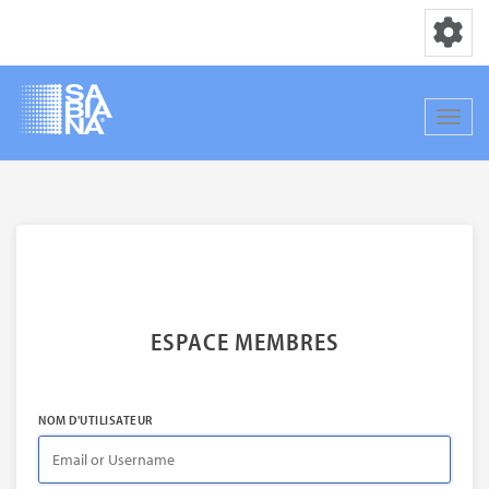
Basculer la
Bascul
Aller
au
contenu
principal
ESPACE MEMBRES
NOM D'UTILISATEUR