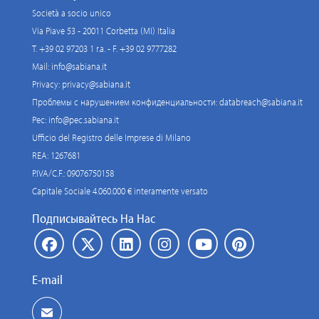
Società a socio unico
Via Piave 53 - 20011 Corbetta (MI) Italia
T. +39 02 97203 1 r.a. - F. +39 02 9777282
Mail:
info@sabiana.it
Privacy:
privacy@sabiana.it
Проблемы с нарушением конфиденциальности:
databreach@sabiana.it
Pec:
info@pec.sabiana.it
Ufficio del Registro delle Imprese di Milano
REA: 1267681
P.IVA/C.F.: 09076750158
Capitale Sociale 4.060.000 € interamente versato
Подписывайтесь На Нас
E-mail