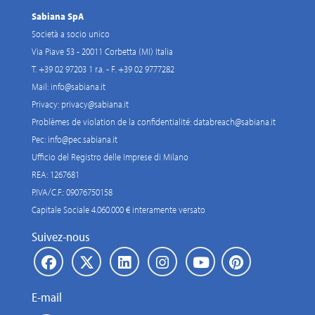
Sabiana SpA
Società a socio unico
Via Piave 53 - 20011 Corbetta (MI) Italia
T. +39 02 97203 1 r.a. - F. +39 02 9777282
Mail:
info@sabiana.it
Privacy:
privacy@sabiana.it
Problèmes de violation de la confidentialité:
databreach@sabiana.it
Pec:
info@pec.sabiana.it
Ufficio del Registro delle Imprese di Milano
REA: 1267681
P.IVA/C.F.: 09076750158
Capitale Sociale 4.060.000 € interamente versato
Suivez-nous
E-mail