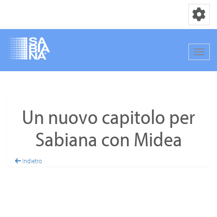
Переключ
Перек
Перейти
к
основному
Un nuovo capitolo per
содержанию
Sabiana con Midea
Indietro