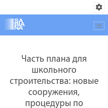
Переключ
Перек
Перейти
к
основному
Часть плана для
содержанию
школьного
строительства: новые
сооружения,
процедуры по