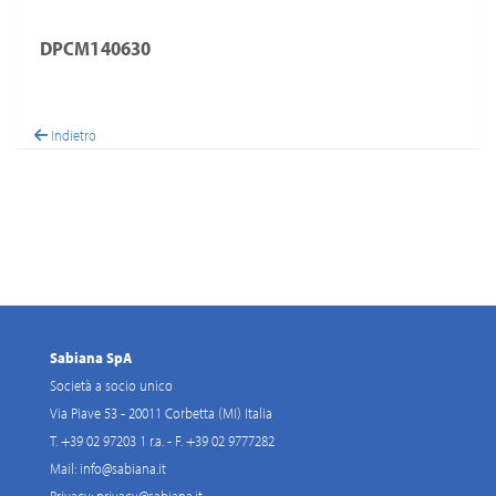
DPCM140630
Indietro
Sabiana SpA
Società a socio unico
Via Piave 53 - 20011 Corbetta (MI) Italia
T. +39 02 97203 1 r.a. - F. +39 02 9777282
Mail:
info@sabiana.it