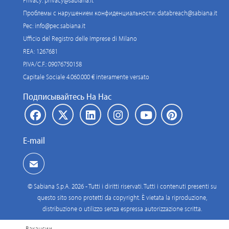
Privacy:
privacy@sabiana.it
Проблемы с нарушением конфиденциальности:
databreach@sabiana.it
Pec:
info@pec.sabiana.it
Ufficio del Registro delle Imprese di Milano
REA: 1267681
P.IVA/C.F.: 09076750158
Capitale Sociale 4.060.000 € interamente versato
Подписывайтесь На Нас
E-mail
© Sabiana S.p.A. 2026 - Tutti i diritti riservati. Tutti i contenuti presenti su
questo sito sono protetti da copyright. È vietata la riproduzione,
distribuzione o utilizzo senza espressa autorizzazione scritta.
Вакансии