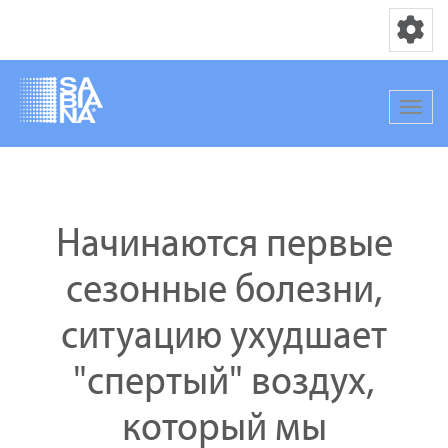
Переключ
Перек
Перейти
к
основному
Начинаются первые
содержанию
сезонные болезни,
ситуацию ухудшает
"спертый" воздух,
который мы