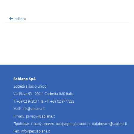
Indietro
Sabiana SpA
Società a socio unico
Via Piave 53 - 20011 Corbetta (MI) Italia
T. +39 02 97203 1 r.a. - F. +39 02 9777282
Mail:
info@sabiana.it
Privacy:
privacy@sabiana.it
Проблемы с нарушением конфиденциальности:
databreach@sabiana.it
Pec:
info@pec.sabiana.it