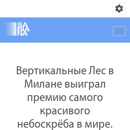
Переключ
Перек
Перейти
к
основному
Вертикальные Лес в
содержанию
Милане выиграл
премию самого
красивого
небоскрёба в мире.