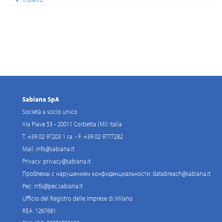
Sabiana SpA
Società a socio unico
Via Piave 53 - 20011 Corbetta (MI) Italia
T. +39 02 97203 1 r.a. - F. +39 02 9777282
Mail:
info@sabiana.it
Privacy:
privacy@sabiana.it
Проблемы с нарушением конфиденциальности:
databreach@sabiana.it
Pec:
info@pec.sabiana.it
Ufficio del Registro delle Imprese di Milano
REA: 1267681