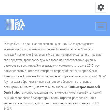
Переключ
Перек
Перейти
"Всегда быть на один шаг впереди конкуренции". Этот девиз движет
к
занимающейся логистикой компанией International Lazar Company,
основному
имеющей несколько филиалов в Румынии, которая ежедневно отправляет
содержанию
свои средства, транспортирующие товар или оборудование крупных
размеров во всем мире. Это выдающаяся компания, которая в 2010 году
получила звание European Transport Company of the Year (Европейская
Транспортная Компания Года). Ее штаб-квартира занимает площадь 64.000 м².
Группа Lazar обратилась к нам с запросом обеспечить отопление
помещений в Питести. Для этого было выбрано
3700 метров панелей
Duck Strip,
теплопроизводительность которых имеет сертификат самой
важной европейской лаборатории в этой отрасли, расположенной в
университете Штутгарта, в соответствии с европейским стандартом EN
14037.