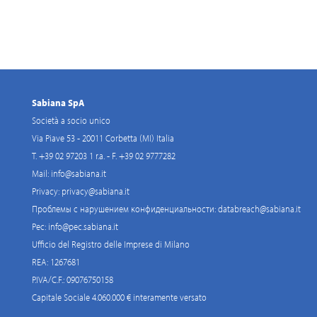
Sabiana SpA
Società a socio unico
Via Piave 53 - 20011 Corbetta (MI) Italia
T. +39 02 97203 1 r.a. - F. +39 02 9777282
Mail:
info@sabiana.it
Privacy:
privacy@sabiana.it
Проблемы с нарушением конфиденциальности:
databreach@sabiana.it
Pec:
info@pec.sabiana.it
Ufficio del Registro delle Imprese di Milano
REA: 1267681
P.IVA/C.F.: 09076750158
Capitale Sociale 4.060.000 € interamente versato