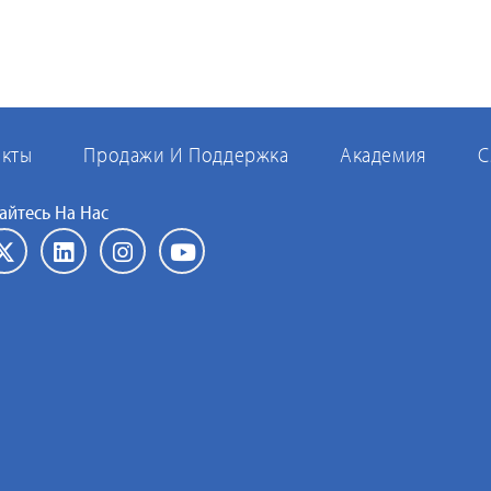
кты
Продажи И Поддержка
Академия
С
йтесь На Нас