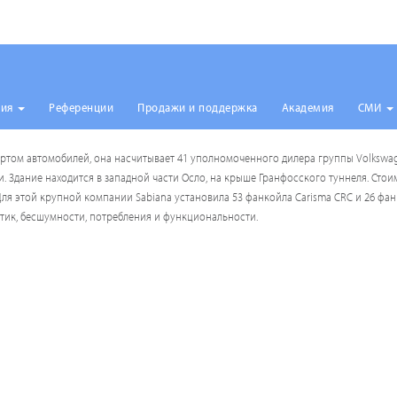
ция
Референции
Продажи и поддержка
Академия
СМИ
том автомобилей, она насчитывает 41 уполномоченного дилера группы Volkswagen
 Здание находится в западной части Осло, на крыше Гранфосского туннеля. Стои
ля этой крупной компании Sabiana установила 53 фанкойла Carisma CRC и 26 фан
стик, бесшумности, потребления и функциональности.