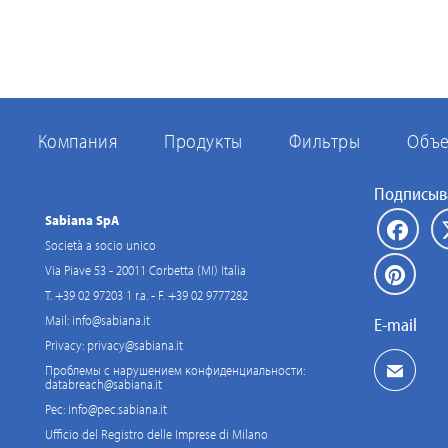
Компания
Продукты
Фильтры
Объе
Подписыва
Sabiana SpA
Società a socio unico
Via Piave 53 - 20011 Corbetta (MI) Italia
T. +39 02 97203 1 r.a. - F. +39 02 9777282
Mail:
info@sabiana.it
E-mail
Privacy:
privacy@sabiana.it
Проблемы с нарушением конфиденциальности:
databreach@sabiana.it
Pec:
info@pec.sabiana.it
Ufficio del Registro delle Imprese di Milano