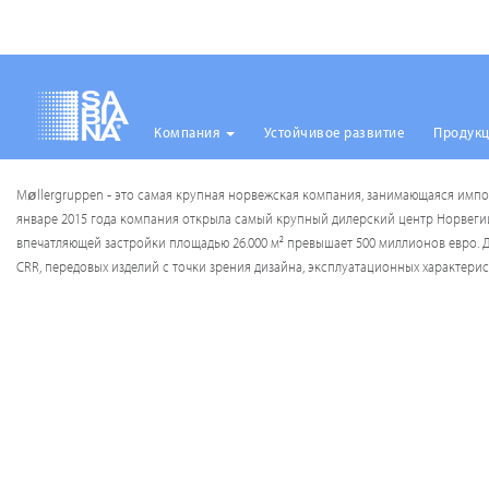
Компания
Устойчивое развитие
Продук
Перейти
Møllergruppen - это самая крупная норвежская компания, занимающаяся импор
к
январе 2015 года компания открыла самый крупный дилерский центр Норвегии.
основному
впечатляющей застройки площадью 26.000 м² превышает 500 миллионов евро. Д
содержанию
CRR, передовых изделий с точки зрения дизайна, эксплуатационных характери