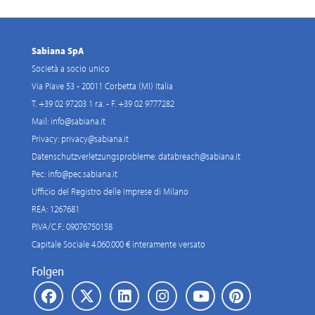
Sabiana SpA
Società a socio unico
Via Piave 53 - 20011 Corbetta (MI) Italia
T. +39 02 97203 1 r.a. - F. +39 02 9777282
Mail:
info@sabiana.it
Privacy:
privacy@sabiana.it
Datenschutzverletzungsprobleme:
databreach@sabiana.it
Pec:
info@pec.sabiana.it
Ufficio del Registro delle Imprese di Milano
REA: 1267681
P.IVA/C.F.: 09076750158
Capitale Sociale 4.060.000 € interamente versato
Folgen