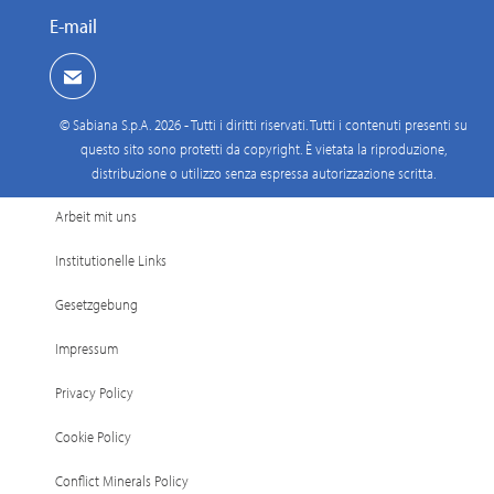
E-mail
© Sabiana S.p.A. 2026 - Tutti i diritti riservati. Tutti i contenuti presenti su
questo sito sono protetti da copyright. È vietata la riproduzione,
distribuzione o utilizzo senza espressa autorizzazione scritta.
Arbeit mit uns
Institutionelle Links
Gesetzgebung
Impressum
Privacy Policy
Cookie Policy
Conflict Minerals Policy