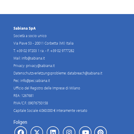
Sabiana SpA
Società a socio unico
Via Piave 53 - 20011 Corbetta (MI) Italia
T. +39 02 97203 1 r.a. - F. +39 02 9777282
Mail:
info@sabiana.it
Privacy:
privacy@sabiana.it
Datenschutzverletzungsprobleme:
databreach@sabiana.it
Pec:
info@pec.sabiana.it
Ufficio del Registro delle Imprese di Milano
REA: 1267681
P.IVA/C.F.: 09076750158
Capitale Sociale 4.060.000 € interamente versato
Folgen