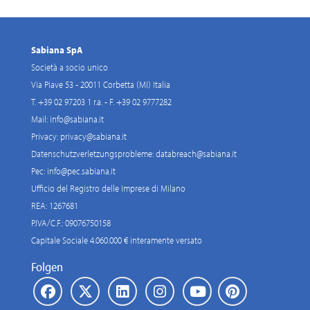
Sabiana SpA
Società a socio unico
Via Piave 53 - 20011 Corbetta (MI) Italia
T. +39 02 97203 1 r.a. - F. +39 02 9777282
Mail:
info@sabiana.it
Privacy:
privacy@sabiana.it
Datenschutzverletzungsprobleme:
databreach@sabiana.it
Pec:
info@pec.sabiana.it
Ufficio del Registro delle Imprese di Milano
REA: 1267681
P.IVA/C.F.: 09076750158
Capitale Sociale 4.060.000 € interamente versato
Folgen