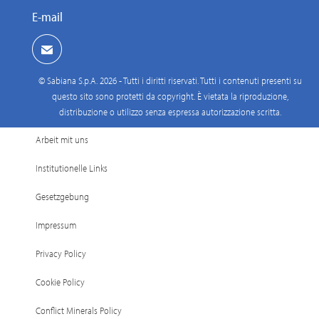
E-mail
© Sabiana S.p.A. 2026 - Tutti i diritti riservati. Tutti i contenuti presenti su
questo sito sono protetti da copyright. È vietata la riproduzione,
distribuzione o utilizzo senza espressa autorizzazione scritta.
Arbeit mit uns
Institutionelle Links
Gesetzgebung
Impressum
Privacy Policy
Cookie Policy
Conflict Minerals Policy