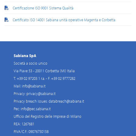
Certificazione ISO 9001 Sistema Qualità
Certificato ISO 14001 Sabiana unità operative Magenta e Corbetta
Sabiana SpA
Società a socio unico
Via Piave 53 - 20011 Corbetta (MI) Italia
T. +39 02 97203 1 r.a. - F. +39 02 9777282
Mail:
info@sabiana.it
Privacy:
privacy@sabiana.it
Privacy breach issues:
databreach@sabiana.it
Pec:
info@pec.sabiana.it
Ufficio del Registro delle Imprese di Milano
REA: 1267681
P.IVA/C.F.: 09076750158