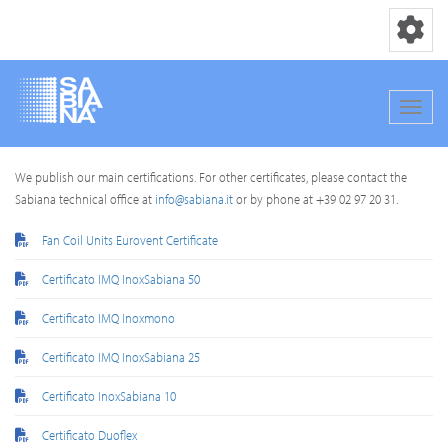
Toggle nav
Toggle
Skip
We publish our main certifications. For other certificates, please contact the
to
Sabiana technical office at
info@sabiana.it
or by phone at +39 02 97 20 31.
main
content
Fan Coil Units Eurovent Certificate
Certificato IMQ InoxSabiana 50
Certificato IMQ Inoxmono
Certificato IMQ InoxSabiana 25
Certificato InoxSabiana 10
Certificato Duoflex