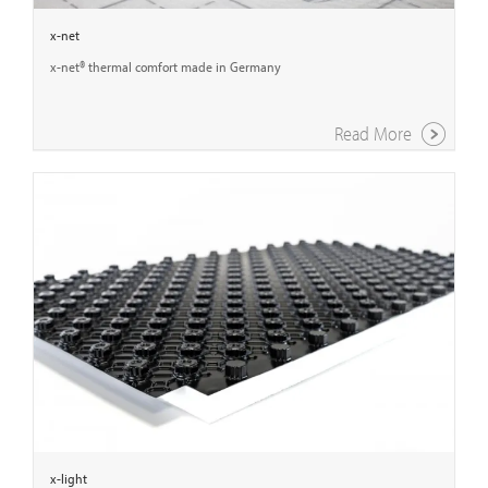
x-net
x-net® thermal comfort made in Germany
Read More
x-light