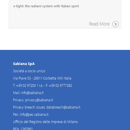
x-light: the radiant system with Italian spirit
Read More
Sabiana SpA
Società a socio unico
Via Piave 53 - 20011 Corbetta (MI) Italia
T. +39 02 97203 1 r.a. - F. +39 02 9777282
Mail:
info@sabiana.it
Privacy:
privacy@sabiana.it
Privacy breach issues:
databreach@sabiana.it
Pec:
info@pec.sabiana.it
Ufficio del Registro delle Imprese di Milano
REA: 1267681