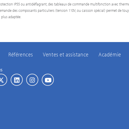
otection IP55 ou antidéflagrant, des tableaux de commande multifonction avec therm
emande des composants particuliers (tension 110V, ou caisson spécial) permet de touj
a plus adaptée.
Références
Ventes et assistance
Académie
us