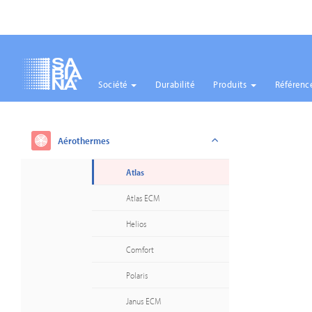
Société
Durabilité
Produits
Référenc
Aller
au
contenu
Aérothermes
principal
Atlas
Atlas ECM
Helios
Comfort
Polaris
Janus ECM