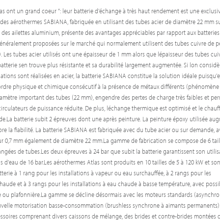
s ont un grand coeur ”: leur batterie d'échange à très haut rendement est une exclusiv
e des aérothermes SABIANA, fabriquée en utilisant des tubes acier de diamètre 22 mm s
s des ailettes aluminium, présente des avantages appréciables par rapport aux batteries
néralement proposées sur le marché qui normalement utilisent des tubes cuivre de pe
Les tubes acier utilisés ont une épaisseur de 1 mm alors que lépaisseur des tubes cuiv
batterie sen trouve plus résistante et sa durabilité largement augmentée. Si lon consid
lations sont réalisées en acier, la batterie SABIANA constitue la solution idéale puisqu'e
ordre physique et chimique consécutif à la présence de métaux différents (phénomène
diamètre important des tubes (22 mm), engendre des pertes de charge très faibles et pe
irculateurs de puissance réduite. De plus, léchange thermique est optimisé et le chauf
de.La batterie subit 2 épreuves dont une après peinture. La peinture époxy utilisée au
e la fiabilité. La batterie SABIANA est fabriquée avec du tube acier ou sur demande, 
ur 0,7 mm également de diamètre 22 mm.La gamme de fabrication se compose de 6 tail
angées de tubes.Les deux épreuves à 24 bar que subit la batterie garantissent son utilis
s d'eau de 16 bar.Les aérothermes Atlas sont produits en 10 tailles de 5 à 120 kW et son
terie à 1 rang pour les installations à vapeur ou eau surchauffée, à 2 rangs pour les
chaude et à 3 rangs pour les installations à eau chaude à basse température, avec possib
le ou plafonnière.La gamme se décline désormais avec les moteurs standards (asynchr
ouvelle motorisation basse-consommation (brushless synchrone à aimants permanents)
soires comprenant divers caissons de mélange, des brides et contre-brides montées d