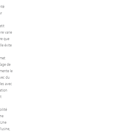
ité
ur
tit
re varie
ère que
lle évite
rmet
fage de
gmente le
avec du
les avec
ation
t
ilité
one
.Une
'usine,