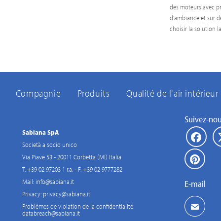
des moteurs avec pr
d'ambiance et sur d
choisir la solution l
Compagnie
Produits
Qualité de l'air intérieur
Suivez-no
Sabiana SpA
Società a socio unico
Via Piave 53 - 20011 Corbetta (MI) Italia
T. +39 02 97203 1 r.a. - F. +39 02 9777282
Mail:
info@sabiana.it
E-mail
Privacy:
privacy@sabiana.it
Problèmes de violation de la confidentialité:
databreach@sabiana.it