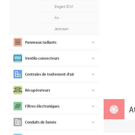
Elegant ECM
Aix
Jetstream
Panneaux radiants
Ventilo-convecteurs
Centrales de traitement d'air
Récupérateurs
Filtres électroniques
A
Conduits de fumée