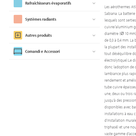
Rafraîchisseurs évaporatifs
Les aérothermes Atla
Sabiana. La batteri
Systèmes radiants
lesquels sont sertie
cuivre/aluminium gé
diamètre (Ø 10 mm). 
Autres produits
de 0,3 à 0,4 mm. La 
la plupart des instal
Comandi e Accessori
tout déséquilibre d
électrolytique).Le 
donc ladoption de c
lambiance plus rapi
rendement et amélior
tube cuivre épaisse
une, deux ou trois r
jusqu'à des pression
disponibles avec bat
installations à eau 
d'installation mura
triphasé) et une n
vaste gamme d'acces