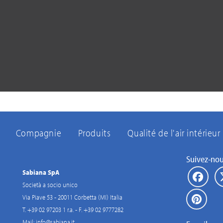
Compagnie
Produits
Qualité de l'air intérieur
Suivez-no
Sabiana SpA
Società a socio unico
Via Piave 53 - 20011 Corbetta (MI) Italia
T. +39 02 97203 1 r.a. - F. +39 02 9777282
Mail:
info@sabiana.it