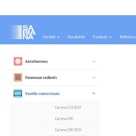
Société
Durabilité
Produits
Référenc
Aller
au
contenu
Aérothermes
principal
Panneaux radiants
Ventilo-convecteurs
Carisma CSS-ECM
Carisma CRC
Carisma CRC-ECM