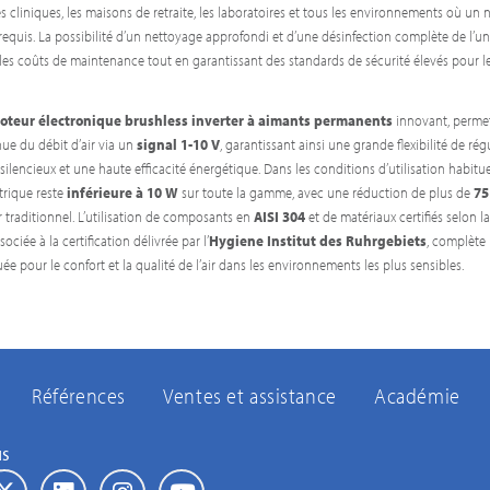
es cliniques, les maisons de retraite, les laboratoires et tous les environnements où un 
requis. La possibilité d’un nettoyage approfondi et d’une désinfection complète de l’un
les coûts de maintenance tout en garantissant des standards de sécurité élevés pour l
oteur électronique brushless inverter à aimants permanents
innovant, perme
ue du débit d’air via un
signal 1-10 V
, garantissant ainsi une grande flexibilité de rég
lencieux et une haute efficacité énergétique. Dans les conditions d’utilisation habituel
rique reste
inférieure à 10 W
sur toute la gamme, avec une réduction de plus de
75
 traditionnel. L’utilisation de composants en
AISI 304
et de matériaux certifiés selon 
ssociée à la certification délivrée par l’
Hygiene Institut des Ruhrgebiets
, complète l
ée pour le confort et la qualité de l’air dans les environnements les plus sensibles.
Références
Ventes et assistance
Académie
us