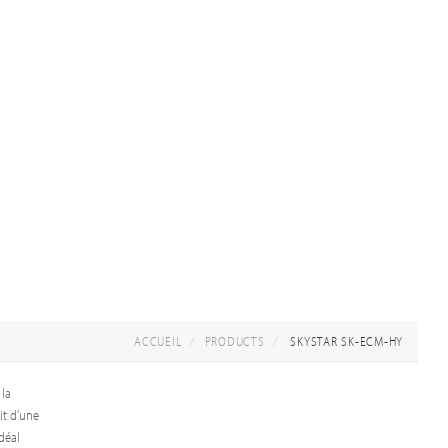
ACCUEIL
PRODUCTS
SKYSTAR SK-ECM-HY
 la
ruit d’une
idéal