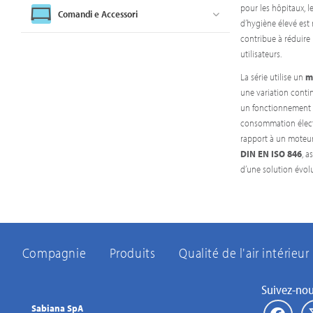
pour les hôpitaux, l
Comandi e Accessori
d’hygiène élevé est 
contribue à réduire 
utilisateurs.
La série utilise un
m
une variation contin
un fonctionnement si
consommation élect
rapport à un moteur
DIN EN ISO 846
, a
d’une solution évolu
Compagnie
Produits
Qualité de l'air intérieur
Suivez-no
Sabiana SpA