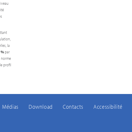
niveau
ité
es
ttant
ulation,
les, la
 %
par
la norme
e profil
Médias
Download
Contacts
Accessibilité