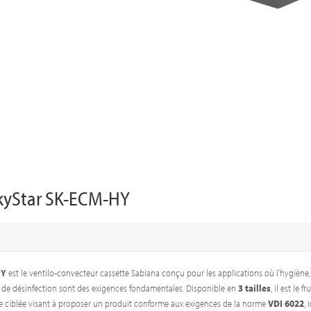
kyStar SK-ECM-HY
HY
est le ventilo-convecteur cassette Sabiana conçu pour les applications où l’hygiène,
ité de désinfection sont des exigences fondamentales. Disponible en
3 tailles
, il est le f
 ciblée visant à proposer un produit conforme aux exigences de la norme
VDI 6022
, 