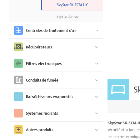
SkyStar SK-ECM-HY
SkyStar Jumbo
Centrales de traitement d'air
Récupérateurs
Filtres électroniques
Conduits de fumée
S
Rafraîchisseurs évaporatifs
Systèmes radiants
SkyStar SK-ECM-
sécurité et la facil
Autres produits
recherche technique