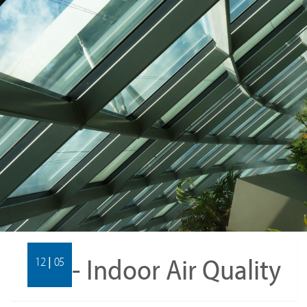
IAQ - Indoor Air Quality
12 | 05