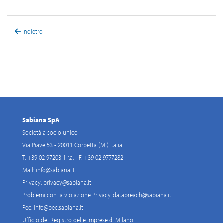
Indietro
Sabiana SpA
Società a socio unico
Via Piave 53 - 20011 Corbetta (MI) Italia
T. +39 02 97203 1 r.a. - F. +39 02 9777282
Mail:
info@sabiana.it
Privacy:
privacy@sabiana.it
Problemi con la violazione Privacy:
databreach@sabiana.it
Pec:
info@pec.sabiana.it
Ufficio del Registro delle Imprese di Milano