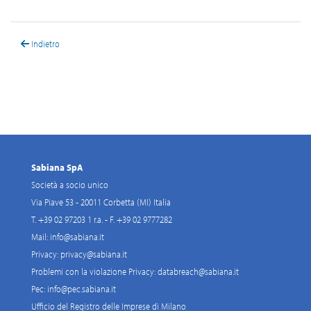
Indietro
Sabiana SpA
Società a socio unico
Via Piave 53 - 20011 Corbetta (MI) Italia
T. +39 02 97203 1 r.a. - F. +39 02 9777282
Mail:
info@sabiana.it
Privacy:
privacy@sabiana.it
Problemi con la violazione Privacy:
databreach@sabiana.it
Pec:
info@pec.sabiana.it
Ufficio del Registro delle Imprese di Milano