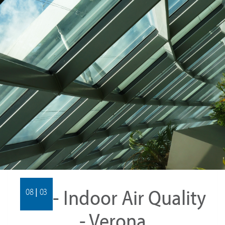
IAQ - Indoor Air Quality
08 | 03
- Verona