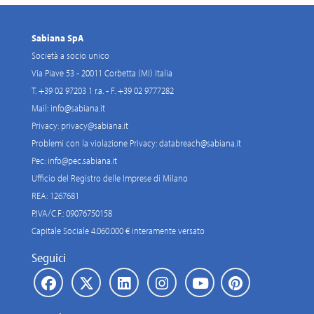
Sabiana SpA
Società a socio unico
Via Piave 53 - 20011 Corbetta (MI) Italia
T. +39 02 97203 1 r.a. - F. +39 02 9777282
Mail:
info@sabiana.it
Privacy:
privacy@sabiana.it
Problemi con la violazione Privacy:
databreach@sabiana.it
Pec:
info@pec.sabiana.it
Ufficio del Registro delle Imprese di Milano
REA: 1267681
P.IVA/C.F.: 09076750158
Capitale Sociale 4.060.000 € interamente versato
Seguici