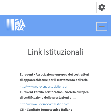
Toggle nav
Toggle
Salta
al
Link Istituzionali
contenuto
principale
Eurovent - Associazione europea dei costruttori
di apparecchiature per il trattamento dell'aria
http://www.eurovent-association.eu/
Eurovent Certita Certification - Società europea
di certificazione delle prestazioni di ...
http://www.eurovent-certification.com
CTI - Comitato Termotecnico Italiano