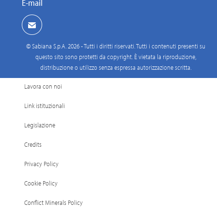
E-mail
© Sabiana S.p.A. 2026 - Tutti i diritti riservati. Tutti i contenuti presenti su
questo sito sono protetti da copyright. È vietata la riproduzione,
distribuzione o utilizzo senza espressa autorizzazione scritta.
Lavora con noi
Link istituzionali
Legislazione
Credits
Privacy Policy
Cookie Policy
Conflict Minerals Policy