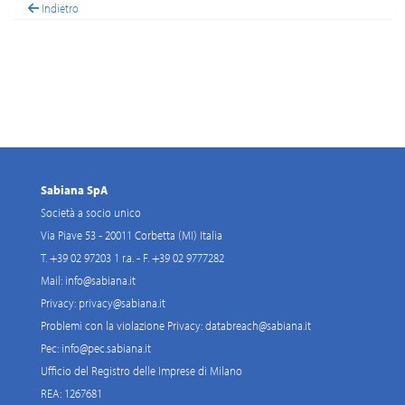
Indietro
Sabiana SpA
Società a socio unico
Via Piave 53 - 20011 Corbetta (MI) Italia
T. +39 02 97203 1 r.a. - F. +39 02 9777282
Mail:
info@sabiana.it
Privacy:
privacy@sabiana.it
Problemi con la violazione Privacy:
databreach@sabiana.it
Pec:
info@pec.sabiana.it
Ufficio del Registro delle Imprese di Milano
REA: 1267681