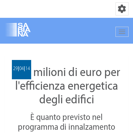
Toggle nav
Toggle
Salta
al
contenuto
800 milioni di euro per
principale
29|04|14
l'efficienza energetica
degli edifici
È quanto previsto nel
programma di innalzamento