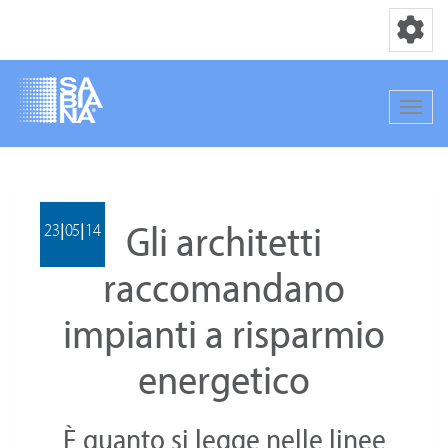
Toggle nav
Toggle
Salta
al
contenuto
Gli architetti
principale
23|05|14
raccomandano
impianti a risparmio
energetico
È quanto si legge nelle linee