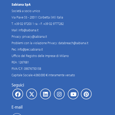
Sabiana SpA
Società a socio unico
Via Piave 53 - 20011 Corbetta (MI) Italia
T. +39 02 97203 1 r.a. - F. +39 02 9777282
Mail:
info@sabiana.it
Privacy:
privacy@sabiana.it
Problemi con la violazione Privacy:
databreach@sabiana.it
Pec:
info@pec.sabiana.it
Ufficio del Registro delle Imprese di Milano
REA: 1267681
P.IVA/C.F.: 09076750158
Capitale Sociale 4.060.000 € interamente versato
Seguici
E-mail