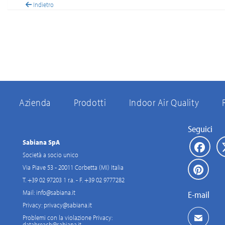
Indietro
Azienda
Prodotti
Indoor Air Quality
Seguici
Sabiana SpA
Società a socio unico
Via Piave 53 - 20011 Corbetta (MI) Italia
T. +39 02 97203 1 r.a. - F. +39 02 9777282
Mail:
info@sabiana.it
E-mail
Privacy:
privacy@sabiana.it
Problemi con la violazione Privacy:
databreach@sabiana.it