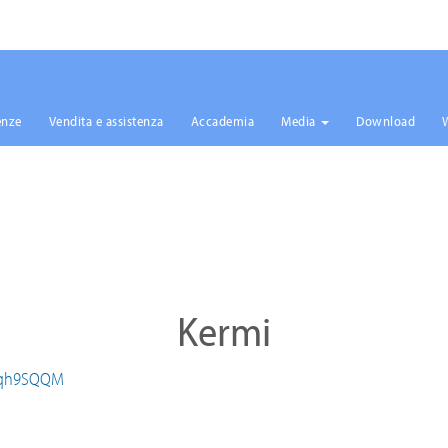
enze
Vendita e assistenza
Accademia
Media
Download
Kermi
7rqh9SQQM