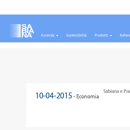
Azienda
Sostenibilità
Prodotti
Refer
Salta
al
contenuto
principale
Sabiana e Prad
10-04-2015
- Economia
successo
Italiana.it