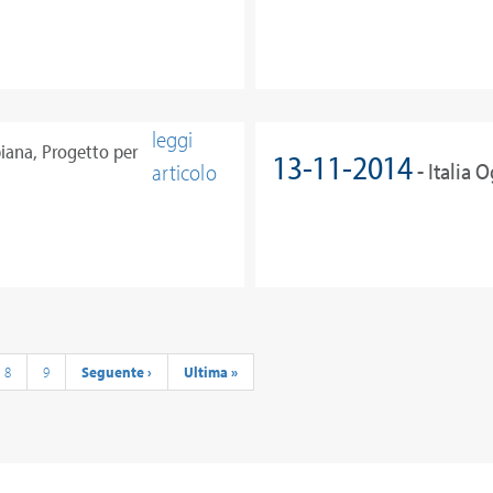
Giorno
leggi
iana, Progetto per
13-11-2014
- Italia 
articolo
xpo 2015
a
Pagina
8
Pagina
9
Pagina
Seguente ›
Ultima
Ultima »
successiva
pagina