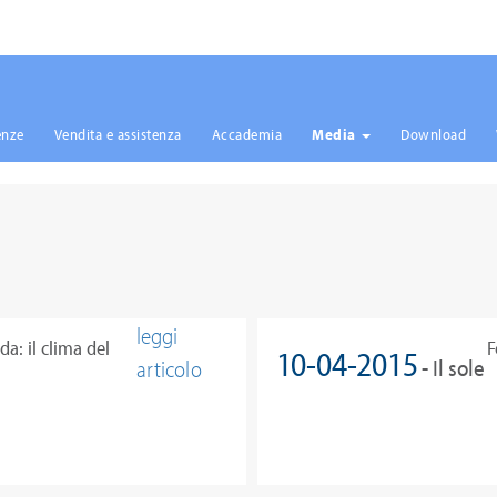
enze
Vendita e assistenza
Accademia
Media
Download
leggi
a: il clima del
F
10-04-2015
- Il sole
articolo
c
24 Ore