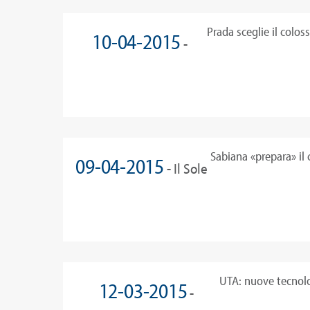
Prada sceglie il colos
10-04-2015
-
sede della sua Fonda
Industria e Finanza
Sabiana «prepara» il 
09-04-2015
- Il Sole
Fondazione Prada
24 Ore
UTA: nuove tecnolo
12-03-2015
-
energetico