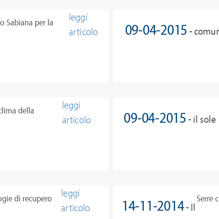
leggi
so Sabiana per la
09-04-2015
- comun
articolo
zione
comunicati.net, inf
leggi
clima della
09-04-2015
- il sole
articolo
24 Ore
leggi
gie di recupero
Serre 
14-11-2014
- Il
articolo
ci pen