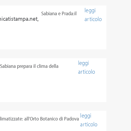
leggi
Sabiana e Prada:il
icatistampa.net,
articolo
clima del successo
ormazione.it
leggi
Sabiana prepara il clima della
articolo
Fondazione Prada
leggi
climatizzate: all'Orto Botanico di Padova
articolo
sa Sabiana