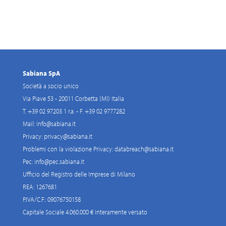
Sabiana SpA
Società a socio unico
Via Piave 53 - 20011 Corbetta (MI) Italia
T. +39 02 97203 1 r.a. - F. +39 02 9777282
Mail:
info@sabiana.it
Privacy:
privacy@sabiana.it
Problemi con la violazione Privacy:
databreach@sabiana.it
Pec:
info@pec.sabiana.it
Ufficio del Registro delle Imprese di Milano
REA: 1267681
P.IVA/C.F.: 09076750158
Capitale Sociale 4.060.000 € interamente versato