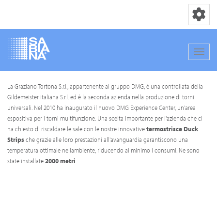
Toggle nav
Toggle
Salta
La Graziano Tortona S.r.l., appartenente al gruppo DMG, è una controllata della
al
Gildemeister italiana S.r.l. ed è la seconda azienda nella produzione di torni
contenuto
universali. Nel 2010 ha inaugurato il nuovo DMG Experience Center, un'area
principale
espositiva per i torni multifunzione. Una scelta importante per l'azienda che ci
ha chiesto di riscaldare le sale con le nostre innovative
termostrisce Duck
Strips
che grazie alle loro prestazioni all'avanguardia garantiscono una
temperatura ottimale nellambiente, riducendo al minimo i consumi. Ne sono
state installate
2000 metri
.