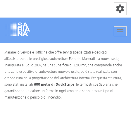
Toggle nav
Toggle
Salta
Maranello Service è l’officina che offre servizi specializzati e dedicati
al
all'assistenza delle prestigiose autovetture Ferrari e Maserati. La nuova sede,
contenuto
inaugurata a luglio 2007, ha una superficie di 3200 mq, che comprende anche
principale
una zona espositiva di autovetture nuove e usate, ed è stata realizzata con
grande cura nella progettazione dell’architettura interna. Per questa struttura,
sono stati installati
600 metri di DuckStrips
, le termostrisce Sabiana che
garantiscono un calore uniforme in ogni ambiente senza nessun tipo di
manutenzione o pericolo di incendio.