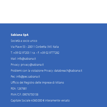
Sabiana SpA
Società a socio unico
Via Piave 53 - 20011 Corbetta (MI) Italia
T. +39 02 97203 1 r.a. - F. +39 02 9777282
Mail:
info@sabiana.it
Privacy:
privacy@sabiana.it
Problemi con la violazione Privacy:
databreach@sabiana.it
Pec:
info@pec.sabiana.it
Ufficio del Registro delle Imprese di Milano
REA: 1267681
P.IVA/C.F.: 09076750158
Capitale Sociale 4.060.000 € interamente versato