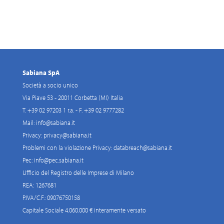
Sabiana SpA
Società a socio unico
Via Piave 53 - 20011 Corbetta (MI) Italia
T. +39 02 97203 1 r.a. - F. +39 02 9777282
Mail:
info@sabiana.it
Privacy:
privacy@sabiana.it
Problemi con la violazione Privacy:
databreach@sabiana.it
Pec:
info@pec.sabiana.it
Ufficio del Registro delle Imprese di Milano
REA: 1267681
P.IVA/C.F.: 09076750158
Capitale Sociale 4.060.000 € interamente versato