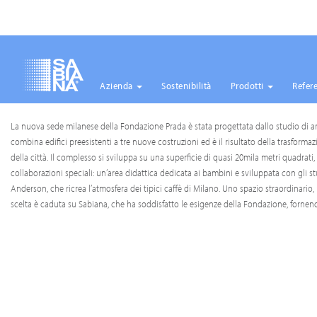
Azienda
Sostenibilità
Prodotti
Refer
Salta
La nuova sede milanese della Fondazione Prada è stata progettata dallo studio di a
al
combina edifici preesistenti a tre nuove costruzioni ed è il risultato della trasformaz
contenuto
della città. Il complesso si sviluppa su una superficie di quasi 20mila metri quadrati,
principale
collaborazioni speciali: un’area didattica dedicata ai bambini e sviluppata con gli s
Anderson, che ricrea l’atmosfera dei tipici caffè di Milano. Uno spazio straordinario,
scelta è caduta su Sabiana, che ha soddisfatto le esigenze della Fondazione, fornend