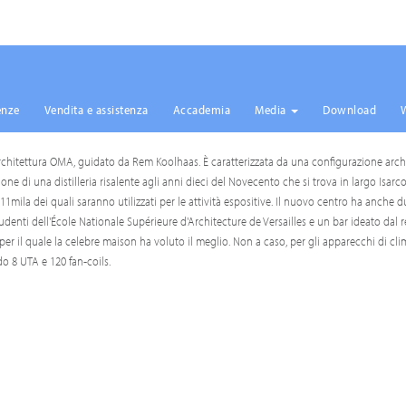
enze
Vendita e assistenza
Accademia
Media
Download
rchitettura OMA, guidato da Rem Koolhaas. È caratterizzata da una configurazione arch
ione di una distilleria risalente agli anni dieci del Novecento che si trova in largo Isarc
 11mila dei quali saranno utilizzati per le attività espositive. Il nuovo centro ha anche d
tudenti dell'École Nationale Supérieure d'Architecture de Versailles e un bar ideato dal 
 per il quale la celebre maison ha voluto il meglio. Non a caso, per gli apparecchi di cli
o 8 UTA e 120 fan-coils.