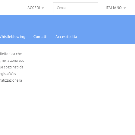
RICERCA
ACCEDI
ITALIANO
Whistleblowing
Contatti
Accessibilità
itettonica che
o, nella zona sud
ue spazi nati da
regista Wes
matizzazione la