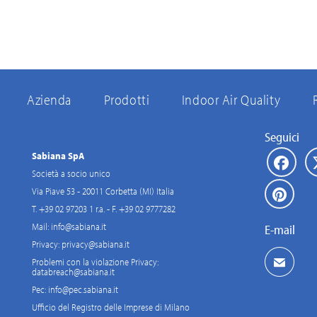
Azienda
Prodotti
Indoor Air Quality
Seguici
Sabiana SpA
Società a socio unico
Via Piave 53 - 20011 Corbetta (MI) Italia
T. +39 02 97203 1 r.a. - F. +39 02 9777282
Mail:
info@sabiana.it
E-mail
Privacy:
privacy@sabiana.it
Problemi con la violazione Privacy:
databreach@sabiana.it
Pec:
info@pec.sabiana.it
Ufficio del Registro delle Imprese di Milano